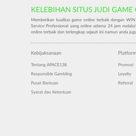
KELEBIHAN SITUS JUDI GAME
Memberikan kualitas game online terbaik dengan WIN
Service Professional yang online selama 24 jam melal
online terbaik dan terlengkap sejauh ini namun anda juga
Kebijaksanaan
Platfor
Tentang APACE138
Promosi
Responsible Gambling
Loyalty
Pusat Bantuan
Referral
Syarat dan Ketentuan