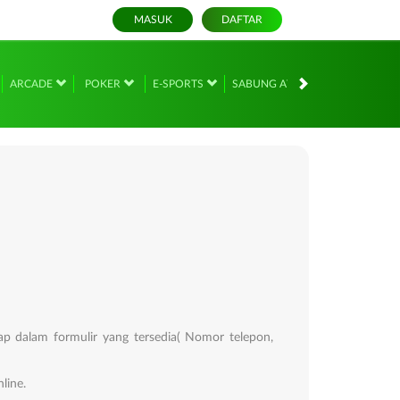
MASUK
DAFTAR
PROMOSI
ARCADE
POKER
E-SPORTS
SABUNG AYAM
p dalam formulir yang tersedia( Nomor telepon,
line.