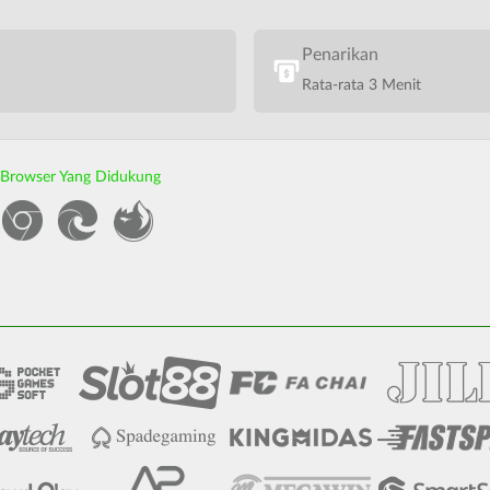
Penarikan
Rata-rata 3 Menit
Browser Yang Didukung