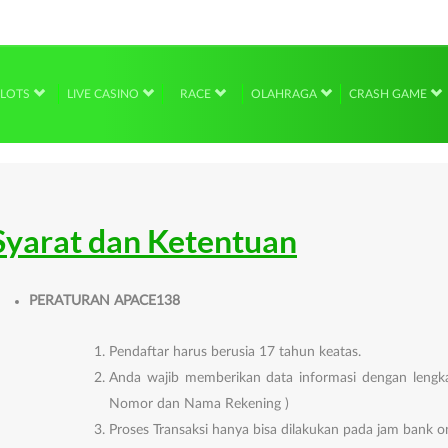
SLOTS
LIVE CASINO
RACE
OLAHRAGA
CRASH GAME
Syarat dan Ketentuan
PERATURAN APACE138
Pendaftar harus berusia 17 tahun keatas.
Anda wajib memberikan data informasi dengan lengka
Nomor dan Nama Rekening )
Proses Transaksi hanya bisa dilakukan pada jam bank on