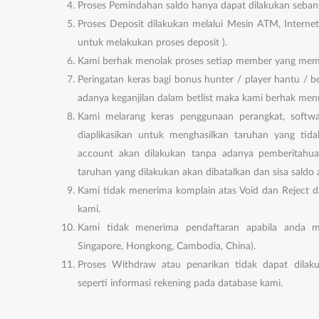
Proses Pemindahan saldo hanya dapat dilakukan sebanya
Proses Deposit dilakukan melalui Mesin ATM, Internet 
untuk melakukan proses deposit ).
Kami berhak menolak proses setiap member yang mema
Peringatan keras bagi bonus hunter / player hantu / bett
adanya keganjilan dalam betlist maka kami berhak men
Kami melarang keras penggunaan perangkat, softw
diaplikasikan untuk menghasilkan taruhan yang ti
account akan dilakukan tanpa adanya pemberitahu
taruhan yang dilakukan akan dibatalkan dan sisa saldo
Kami tidak menerima komplain atas Void dan Reject d
kami.
Kami tidak menerima pendaftaran apabila anda m
Singapore, Hongkong, Cambodia, China).
Proses Withdraw atau penarikan tidak dapat dilaku
seperti informasi rekening pada database kami.