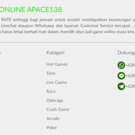
 ONLINE APACE138
 RATE tertinggi bagi pemain untuk mudah mendapatkan keuntungan ya
ui Livechat ataupun Whatsapp dan layanan Customer Service tercepat ,
 harus tetap berhati-hati dalam memilih situs judi game online masa kini.
m
Kategori
Dukung
Hot Games
+628
Slots
+628
Live Casino
+628
Race
Olahraga
Crash Game
Arcade
Poker