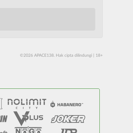
©2026 APACE138. Hak cipta dilindungi | 18+