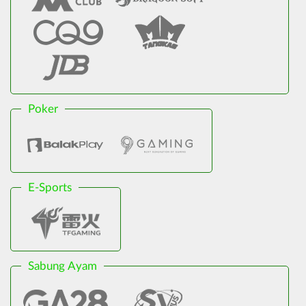
Poker
E-Sports
Sabung Ayam