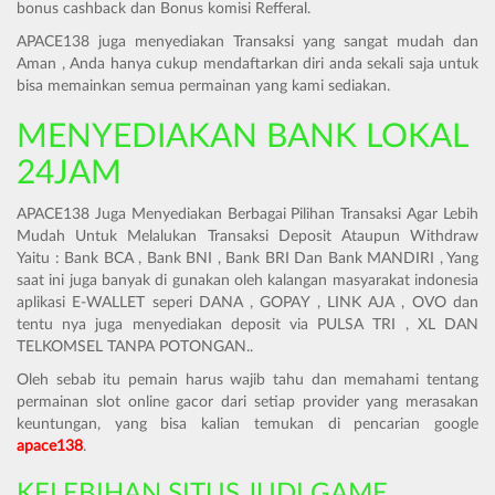
bonus cashback dan Bonus komisi Refferal.
APACE138 juga menyediakan Transaksi yang sangat mudah dan
Aman , Anda hanya cukup mendaftarkan diri anda sekali saja untuk
bisa memainkan semua permainan yang kami sediakan.
MENYEDIAKAN BANK LOKAL
24JAM
APACE138 Juga Menyediakan Berbagai Pilihan Transaksi Agar Lebih
Mudah Untuk Melalukan Transaksi Deposit Ataupun Withdraw
Yaitu : Bank BCA , Bank BNI , Bank BRI Dan Bank MANDIRI , Yang
saat ini juga banyak di gunakan oleh kalangan masyarakat indonesia
aplikasi E-WALLET seperi DANA , GOPAY , LINK AJA , OVO dan
tentu nya juga menyediakan deposit via PULSA TRI , XL DAN
TELKOMSEL TANPA POTONGAN..
Oleh sebab itu pemain harus wajib tahu dan memahami tentang
permainan slot online gacor dari setiap provider yang merasakan
keuntungan, yang bisa kalian temukan di pencarian google
apace138
.
KELEBIHAN SITUS JUDI GAME