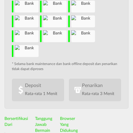
* Selama bank maintenance dan bank offline deposit dan penarikan
tidak dapat diproses
Deposit
Penarikan
Rata-rata 1 Menit
Rata-rata 3 Menit
Bersertifikasi
Tanggung
Browser
Dari
Jawab
Yang
Bermain
Didukung