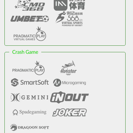
Crash Game