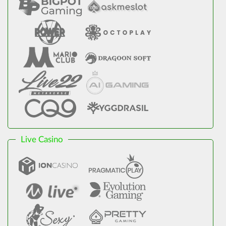
Live Casino