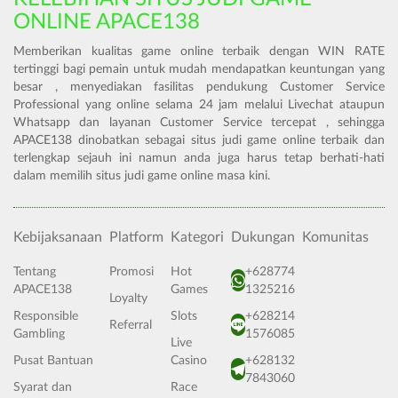
ONLINE APACE138
Memberikan kualitas game online terbaik dengan WIN RATE
tertinggi bagi pemain untuk mudah mendapatkan keuntungan yang
besar , menyediakan fasilitas pendukung Customer Service
Professional yang online selama 24 jam melalui Livechat ataupun
Whatsapp dan layanan Customer Service tercepat , sehingga
APACE138 dinobatkan sebagai situs judi game online terbaik dan
terlengkap sejauh ini namun anda juga harus tetap berhati-hati
dalam memilih situs judi game online masa kini.
Kebijaksanaan
Platform
Kategori
Dukungan
Komunitas
Tentang
Promosi
Hot
+628774
APACE138
Games
1325216
Loyalty
Responsible
Slots
+628214
Referral
Gambling
1576085
Live
Pusat Bantuan
Casino
+628132
7843060
Syarat dan
Race