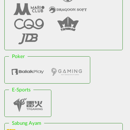
Poker
E-Sports
Sabung Ayam