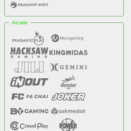
Arcade