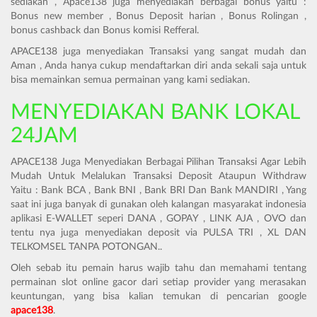
sediakan , Apace138 juga menyediakan berbagai bonus yaitu :
Bonus new member , Bonus Deposit harian , Bonus Rolingan ,
bonus cashback dan Bonus komisi Refferal.
APACE138 juga menyediakan Transaksi yang sangat mudah dan
Aman , Anda hanya cukup mendaftarkan diri anda sekali saja untuk
bisa memainkan semua permainan yang kami sediakan.
MENYEDIAKAN BANK LOKAL
24JAM
APACE138 Juga Menyediakan Berbagai Pilihan Transaksi Agar Lebih
Mudah Untuk Melalukan Transaksi Deposit Ataupun Withdraw
Yaitu : Bank BCA , Bank BNI , Bank BRI Dan Bank MANDIRI , Yang
saat ini juga banyak di gunakan oleh kalangan masyarakat indonesia
aplikasi E-WALLET seperi DANA , GOPAY , LINK AJA , OVO dan
tentu nya juga menyediakan deposit via PULSA TRI , XL DAN
TELKOMSEL TANPA POTONGAN..
Oleh sebab itu pemain harus wajib tahu dan memahami tentang
permainan slot online gacor dari setiap provider yang merasakan
keuntungan, yang bisa kalian temukan di pencarian google
apace138
.