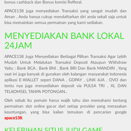
bonus cashback dan Bonus komisi Refferal.
APACE138 juga menyediakan Transaksi yang sangat mudah dan
Aman , Anda hanya cukup mendaftarkan diri anda sekali saja untuk
bisa memainkan semua permainan yang kami sediakan.
MENYEDIAKAN BANK LOKAL
24JAM
APACE138 Juga Menyediakan Berbagai Pilihan Transaksi Agar Lebih
Mudah Untuk Melalukan Transaksi Deposit Ataupun Withdraw
Yaitu : Bank BCA , Bank BNI , Bank BRI Dan Bank MANDIRI , Yang
saat ini juga banyak di gunakan oleh kalangan masyarakat indonesia
aplikasi E-WALLET seperi DANA , GOPAY , LINK AJA , OVO dan
tentu nya juga menyediakan deposit via PULSA TRI , XL DAN
TELKOMSEL TANPA POTONGAN..
Oleh sebab itu pemain harus wajib tahu dan memahami tentang
permainan slot online gacor dari setiap provider yang merasakan
keuntungan, yang bisa kalian temukan di pencarian google
apace138
.
KELEBIHAN SITUS JUDI GAME