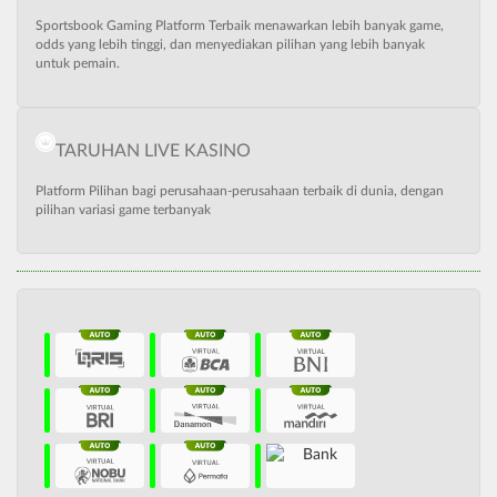
Sportsbook Gaming Platform Terbaik menawarkan lebih banyak game,
odds yang lebih tinggi, dan menyediakan pilihan yang lebih banyak
untuk pemain.
TARUHAN LIVE KASINO
Platform Pilihan bagi perusahaan-perusahaan terbaik di dunia, dengan
pilihan variasi game terbanyak