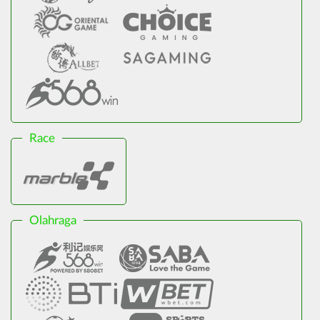
Race
Olahraga