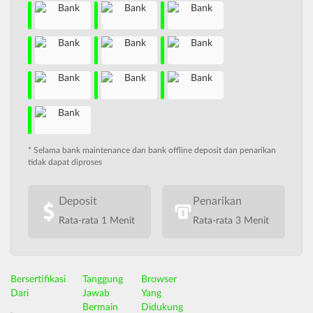
* Selama bank maintenance dan bank offline deposit dan penarikan
tidak dapat diproses
Deposit
Penarikan
Rata-rata 1 Menit
Rata-rata 3 Menit
Bersertifikasi
Tanggung
Browser
Dari
Jawab
Yang
Bermain
Didukung