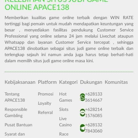
ONLINE APACE138
Memberikan kualitas game online terbaik dengan WIN RATE
tertinggi bagi pemain untuk mudah mendapatkan keuntungan yang
besar , menyediakan fasilitas pendukung Customer Service
Professional yang online selama 24 jam melalui Livechat ataupun
Whatsapp dan layanan Customer Service tercepat , sehingga
APACE138 dinobatkan sebagai situs judi game online terbaik dan
terlengkap sejauh ini namun anda juga harus tetap berhati-hati
dalam memilih situs judi game online masa kini.
Kebijaksanaan
Platform
Kategori
Dukungan
Komunitas
Tentang
Promosi
Hot
+628133
APACE138
Games
3614667
Loyalty
Responsible
Slots
+628214
Referral
Gambling
1576085
Live
Pusat Bantuan
Casino
+628132
7843060
Syarat dan
Race